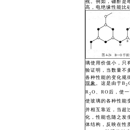
视。例如，硼酐是
高，电绝缘性能比
璃使用价值小，只
验证明，当数量不
各种性能的变化规
现象
。这是由于B
2
R
O、RO后，使一
2
使玻璃的各种性能
并相互靠近，当超过
化，性能也随之发
体结构，反映在性