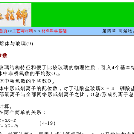
首页
>>
工艺与材料
＞＞
材料科学基础
第四章 高聚
与玻璃(9)
参数
璃结构特征和便于比较玻璃的物理性质，引入4个基本
中非桥氧数的平均数O
nb
体中桥氧数的平均数O
b
中形成剂离子的配位数，对于硅酸盐玻璃Z = 4，硼酸盐玻
部氧离子与全部网络形成剂离子之比，O总/形成剂离子
计算。
在两个简单的关系：
（4-19）