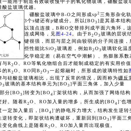
唯一能用于制造有效吸收慢中子的氧化物玻璃，硼酸盐玻
硅酸盐玻璃优越。
2
硼酸盐玻璃中B-O之间形成sp
三角形杂化
3个s键还有p键成分。所以[BO
]是其基本结构
3
以顶点连接，B和O交替排列成平面六角环，这些
连成网络，见
图4-24
。由于B
O
玻璃的层状结
2
3
键很强，而层与层之间由较弱的分子间连接，
些性能比SiO
玻璃差，例如B
O
玻璃软化温度
2
2
3
化学稳定差（易在空气中潮解）、热膨胀系数
有与R
O、RO等氧化物组合后才能制成稳定的有实用价
2
多的R
O、RO同B
O
一起熔融时，所形成的玻璃特性如
2
2
3
律与硅酸盐玻璃相比，出现了反常的情
况，因而称为
硼反
O
玻璃的基本结构单元为[BO
]平面三角体，加入少量
3
3
-
部分[BO
]转变为[BO
]
架状结构，从而加强了网络结构
3
4
-
变好。随着R
O、RO加入量的增多，所生成的[BO
]
也
2
4
-
一定加入量后，[BO
]
的静电斥力增大，结构发生逆转
4
生逆转变化，即架状结构遭破坏，重新回到[BO
]平面三
3
质变化曲线上是随着R
O、RO加入量而出现极值。
2