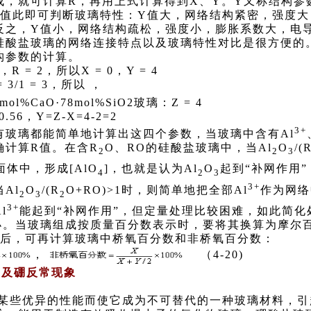
，就可计算R，再用上式计算得到X、Y。Y又称结构参
Y值此即可判断玻璃特性：Y值大，网络结构紧密，强度
反之，Y值小，网络结构疏松，强度小，膨胀系数大，电
硅酸盐玻璃的网络连接特点以及玻璃特性对比是很方便的
构参数的计算。
 = 2，所以X = 0，Y = 4
= 3/1 = 3，所以 ，
mol%CaO·78mol%SiO2玻璃：Z = 4
0.56，Y=Z-X=4-2=2
3+
玻璃都能简单地计算出这四个参数，当玻璃中含有Al
确计算R值。在含R
O、RO的硅酸盐玻璃中，当Al
O
/(
2
2
3
体中，形成[AlO
]，也就是认为Al
O
起到“补网作用”
4
2
3
3+
Al
O
/(R
O+RO)>1时，则简单地把全部Al
作为网络
2
3
2
3+
l
能起到“补网作用”，但定量处理比较困难，如此简化
小。当玻璃组成按质量百分数表示时，要将其换算为摩尔
后，可再计算玻璃中桥氧百分数和非桥氧百分数：
，
（4-20)
玻璃及硼反常现象
些优异的性能而使它成为不可替代的一种玻璃材料，引