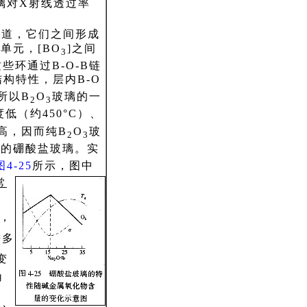
璃对X射线透过率
轨道，它们之间形成
单元，[BO
]之间
3
环通过B-O-B链
构特性，层内B-O
所以B
O
玻璃的一
2
3
低（约450°C）、
高，因而纯B
O
玻
2
3
值的硼酸盐玻璃。实
图4-25
所示，图中
常
，
增多
变
角