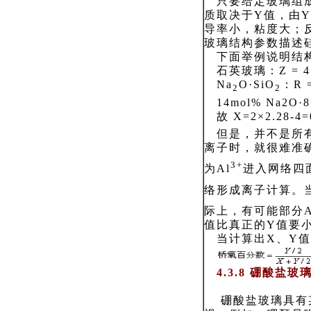
只要给定玻璃组成
质取决于Y值，由
导率小，粘度大；
玻璃结构参数描述
下面举例说明结
石英玻璃：Z = 4，R
Na
O·SiO
：R 
2
2
14mol% Na2O·8
故 X=2×2.28-4=
但是，并不是所有
离子时，就很难准
3+
为Al
进入网络四面
络形成离子计算。当
际上，有可能部分A
值比真正的Y值要
当计算出X、Y值
4.3.8 硼酸盐
硼酸盐玻璃具有某