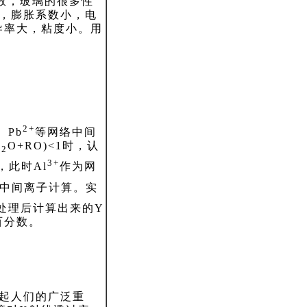
数，玻璃的很多性
大，膨胀系数小，电
导率大，粘度小。用
。
2+
、Pb
等网络中间
R
O+RO)<1时，认
2
3+
，此时Al
作为网
中间离子计算。实
处理后计算出来的Y
百分数。
起人们的广泛重