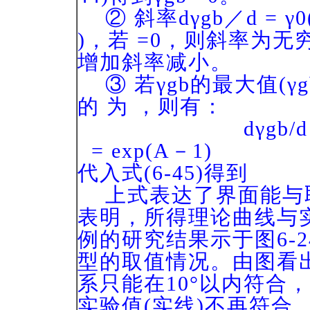
② 斜率dγgb／d = γ0
)，若 =0，则斜率为无
增加斜率减小。
③ 若γgb的最大值(γg
的 为 ，则有：
dγgb/d = 0 = 
= exp(A－1)
代入式(6-45)得
上式表达了界面能与
表明，所得理论曲线与
例的研究结果示于图6-
型的取值情况。由图看
系只能在10°以内符合
实验值(实线)不再符合