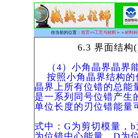
你当前的位置：
首页
>>
工艺与材料
＞＞
材料科
6.3 界面结构(2
（4）小角晶界晶界
按照小角晶界结构的
晶界上所有位错的总能
是一系列同号位错产生
单位长度的刃位错能量
（6-
式中：G为剪切模量，b
为位错中心能量，D为