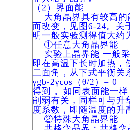
（2）界面能
大角晶界具有较高的
而改变，见图6-24。
明一般实验测得值大约为
①任意大角晶界能
实验上晶界能 一般采用
即在高温下长时加热，
二面角，从下式平衡关
γgb-2γcos（θ/2）= 0
得到 。如同表面能一样
削弱有关，同样可与升
度系数，即随温度的升高
②特殊大角晶界能
共格孪晶界：共格孪