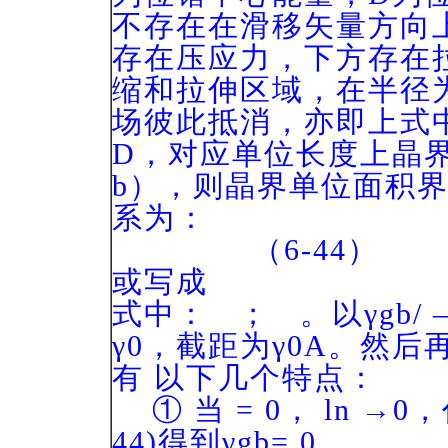
不存在在滑移矢量方向
存在压应力，下方存在
缩和拉伸区域，在半径
场彼此抵消，亦即上式
D，对应单位长度上晶界
b），则晶界单位面积界
系为：
（6-44）
或写成 （
式中： ； 。以γgb/
γ0，截距为γ0A。然后
有 以下几个特点：
① 当 = 0， ln →0，
44)得到γgb= 0。