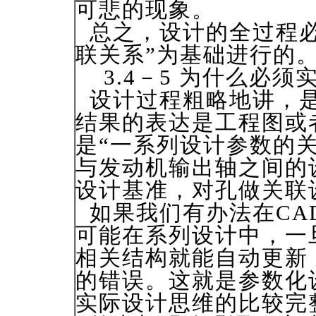
可悲的现象。
总之，设计的全过程必
联关系”为基础进行的
3.4－5 为什么必须
设计过程粗略地讲，是
结果的表达是工程图或
是“一系列设计参数的关
与发动机输出轴之间的
设计基准，对孔做关联
如果我们有办法在CA
可能在系列设计中，一
相关结构就能自动更新
的错误。这就是参数化
实际设计思维的比较完