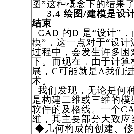
图”这种概念下的结果
3.4 绘图/建模是
结束
CAD 的D 是“设计”
模”，这一点对于“设计
过程中，会发生许多困
下。而现在，由于计算
展，C可能就是A我们进
术。
我们发现，无论是何种
是构建二维或三维的模
软件的及格线。一个C
维，其主要部分大致应
◆几何构成的创建、修