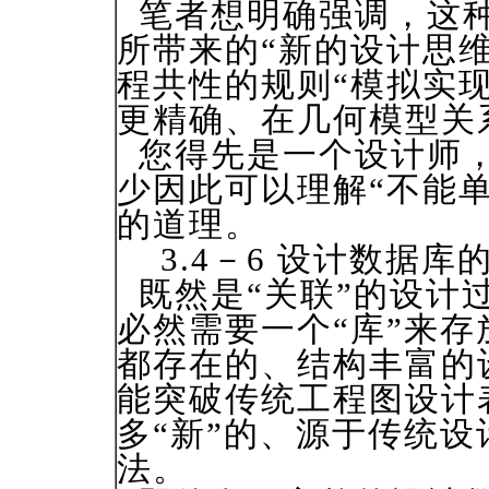
笔者想明确强调，这种
所带来的“新的设计思
程共性的规则“模拟实
更精确、在几何模型关
您得先是一个设计师，
少因此可以理解“不能
的道理。
3.4－6 设计数据库
既然是“关联”的设计
必然需要一个“库”来存
都存在的、结构丰富的
能突破传统工程图设计
多“新”的、源于传统
法。