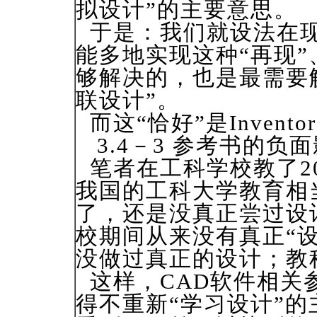
拟设计”的主要意思。
于是：我们就设法在现
能多地实现这种“再现
够解决的，也是最需要
联设计”。
而这“恰好”是Inven
3.4－3 参考书的负
笔者在工科学校教了2
我国的工科大学教育相
了，还是没真正尝过设
校期间从来没有真正“
没做过真正的设计；教
这样，CAD软件相关
得不重新“学习设计”的