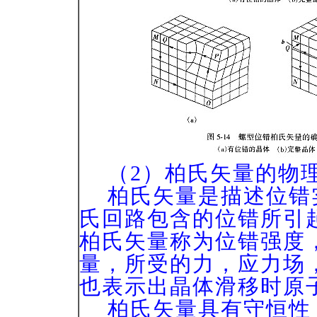
（2）柏氏矢量的物
柏氏矢量是描述位错
氏回路包含的位错所引
柏氏矢量称为位错强度
量，所受的力，应力场
也表示出晶体滑移时原
柏氏矢量具有守恒性