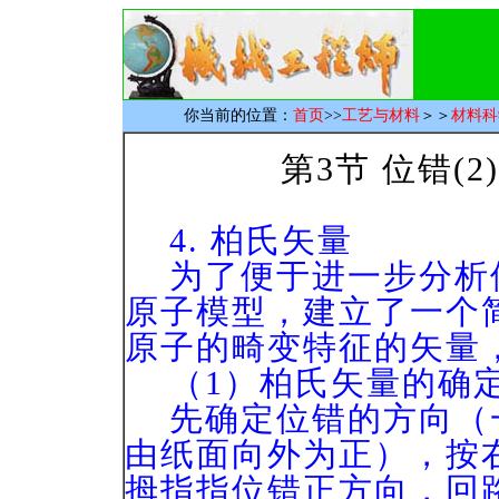
你当前的位置：
首页
>>
工艺与材料
＞＞
材料科
第3节 位错(2)
4. 柏氏矢量
为了便于进一步分析
原子模型，建立了一个
原子的畸变特征的矢量
（1）柏氏矢量的确
先确定位错的方向（
由纸面向外为正），按
拇指指位错正方向，回