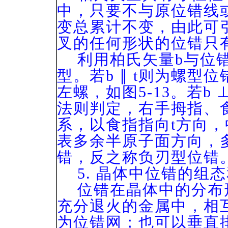
中，只要不与原位错线
变总累计不变，由此可
叉的任何形状的位错只
利用柏氏矢量b与位错
型。若b ∥ t则为螺
左螺，
如图5-13
。若b 
法则判定，右手拇指、
系，以食指指向t方向，
表多余半原子面方向，
错，反之称负刃型位错
5. 晶体中位错的组
位错在晶体中的分布
充分退火的金属中，相
为位错网；也可以垂直