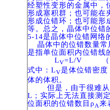
经塑性变形的金属中，
形成塞积群；也可能在
形成位错环；也可能形
等。总之，晶体中位错
5-14
是晶体中位错网络
晶体中的位错数量常
是指单位面积内位错线
L
=L/V （5
V
式中：L
是体位错密度
V
体的体积。
但是，由于很难从实
L；实际上无法直接测
位面积的位错数目ρ
来
A