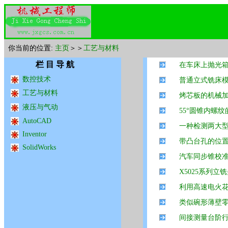
你当前的位置:
主页
＞＞
工艺与材料
栏 目 导 航
在车床上抛光
数控技术
普通立式铣床
工艺与材料
烤芯板的机械
液压与气动
55°圆锥内螺
AutoCAD
一种检测两大
Inventor
带凸台孔的位
SolidWorks
汽车同步锥校
X5025系列立
利用高速电火
类似碗形薄壁
间接测量台阶