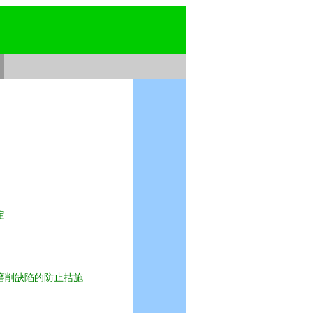
定
磨削缺陷的防止拮施