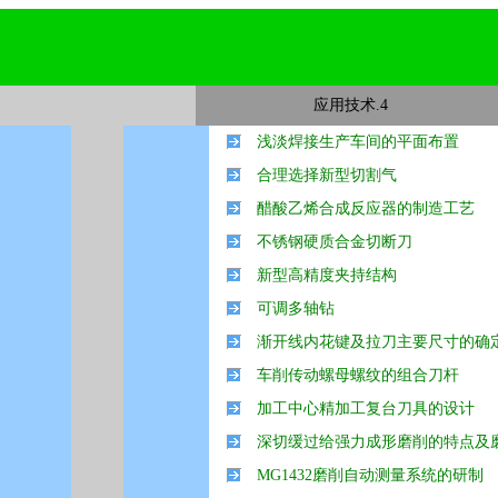
应用技术.4
浅淡焊接生产车间的平面布置
合理选择新型切割气
醋酸乙烯合成反应器的制造工艺
不锈钢硬质合金切断刀
新型高精度夹持结构
可调多轴钻
渐开线内花键及拉刀主要尺寸的确
车削传动螺母螺纹的组合刀杆
加工中心精加工复台刀具的设计
深切缓过给强力成形磨削的特点及
MG1432磨削自动测量系统的研制