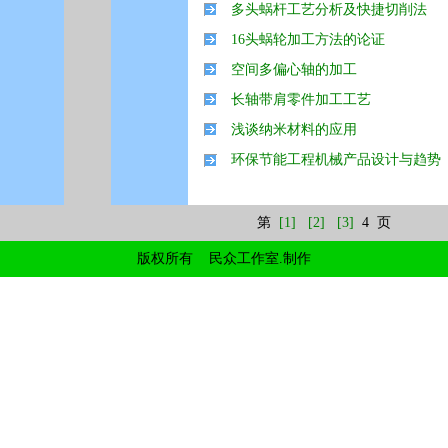
多头蜗杆工艺分析及快捷切削法
16头蜗轮加工方法的论证
空间多偏心轴的加工
长轴带肩零件加工工艺
浅谈纳米材料的应用
环保节能工程机械产品设计与趋势
第
[1]
[2]
[3]
4 页
版权所有 民众工作室.制作