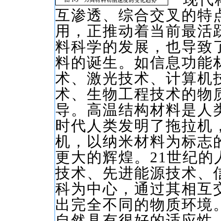
互渗透、综合交叉的特
用，正推动着当前最活
料科学的发展，也导致
料的诞生。如信息功能
术、激光技术、计算机
术、生物工程技术的物
导。高温结构材料是人
时代人类发明了拖拉机
机，以纳米材料为标志
更大的辉煌。21世纪
技术、先进能源技术、
科为中心，通过其相互
出完全不同的物质环境
自然具有很好的适应性