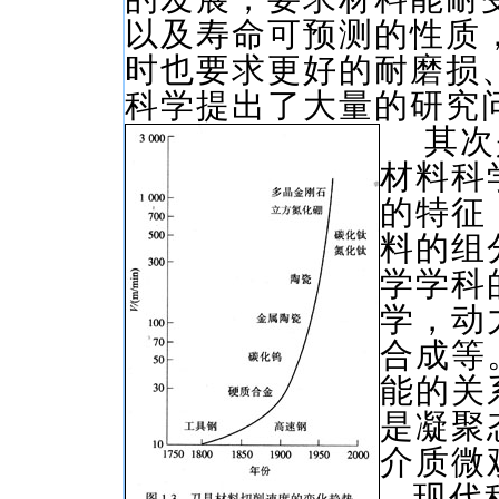
以及寿命可预测的性质
时也要求更好的耐磨损
科学提出了大量的研究
其次是
材料科
的特征
料的组
学学科
学，动
合成等
能的关
是凝聚
介质微
现代科