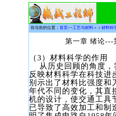
你当前的位置：
首页
>>
工艺与材料
＞＞
材料科
第一章 绪论--
（3）材料科学的作用
从历史回顾的角度，
反映材料科学在科技进
别示出了材料比强度和
年代不同的变化，其直
机的设计，使交通工具节
已导致了高效加工和制
明了集成电路自1958