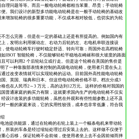
厕自理问题等等。而且一般电动轮椅都相当笨重、昂贵；手动轮椅
方便。我们设计的新型多功能电动轮椅是在一般手动轮椅的基础改
用来增加轮椅的很多重要功能，不仅成本相对较低，也切实的为轮
还不怎么完善，但是在一定的基础上还是有所提高的。例如国内有
究上，发明出利用驱动左、右动力后轮的左、右电机串联连接设
能，使电动轮椅车行驶时稳定舒适、转向可靠；而国外在高档轮椅
如IBOT 智能轮椅，不仅能够轻松平稳地在崎岖和很大坡度的路面
且可以利用2 个后轮站立或行走。但是这个轮椅在美国的售价是
，还发明了一种靠脸部表情来控制的高级电动轮椅，使用者只需在头上
后通过改变表情就可以实现轮椅的运动。目前国外高性能电动轮椅
德国、英国、瑞典和日本。但这些电动轮椅价格不菲。档次分成3
格也在人民币2～3 万元，高的达到12万元。这样的价格对我国的
我国普通家庭的购买力有限，这就要求国内生产的电动轮椅不仅实
。经设计改装的多功能轮椅，虽然在外观和有些性能参数上还不及
是对一般的家庭来说，它的实用性较强，成本也非常低廉，符合我
。
介绍
 蓄电池提供能源，通过在轮椅的右轮上装上一个幅条电机来带动轮
时，所装的车条是经过缩短处理过后安装上去的。这样做不仅便于
椅重心后移，保证轮椅不会前倾，使使用者坐上去不会因前倾而摔