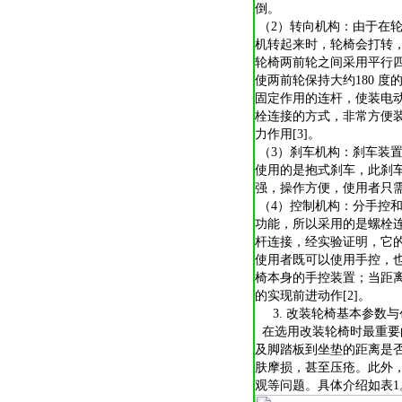
倒。
（2）转向机构：由于在
机转起来时，轮椅会打转
轮椅两前轮之间采用平行
使两前轮保持大约180 
固定作用的连杆，使装电
栓连接的方式，非常方便
力作用[3]。
（3）刹车机构：刹车装
使用的是抱式刹车，此刹
强，操作方便，使用者只
（4）控制机构：分手控
功能，所以采用的是螺栓
杆连接，经实验证明，它
使用者既可以使用手控，
椅本身的手控装置；当距
的实现前进动作[2]。
3. 改装轮椅基本参数与
在选用改装轮椅时最重要
及脚踏板到坐垫的距离是
肤摩损，甚至压疮。此外
观等问题。具体介绍如表1