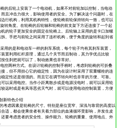
轮椅的后轮上安装了一个电动机，如果不对前轮加以控制，当电动
，而且冲击力很大，影响使用者的安全。为了解决这个问题时，在
四边行机构，利用其机构特性，使轮椅前轮保持转向一致，也可以
度的旋转角度。在轮椅的后轮轴和轮椅的前支架下方还连接了一个起
动机的轮子更加安全的固定在轮椅上。后轮轴上采用的是卡口加螺
装拆。手把与前轮之间采用了连杆机构，便于角度的旋转和起到省
置采用的是和电动车一样的刹车系统，每个轮子均有其刹车装置，
车装置利用杠杆原理，通过几个关节而后制动，其力学优点比较
需按住刹把就可以了，制动效果也非常好。
和电控两种方式。在设计轮椅的控制手柄时，考虑到轮椅的可折叠
连接，但不用担心它的稳定性，因为在设计时采用了双重螺栓的连
的稳定性还是很强的。而且它在调节转向时也非常的方便、可靠。
也可以采用电控。当作小距离散步或是电源没电时，就可以采用轮
离较远时或是有风等恶劣天气时，就可以使用电动控制装置，方便
创新特色介绍
的考虑因素是轮椅的尺寸。特别是座位宽窄、深浅与靠背的高度以
否合适，都会使乘坐者有关着力部位的血液循环受影响，并发生皮
，还要考虑患者的安全性、操作能力、轮椅的重量、使用地点、外
。