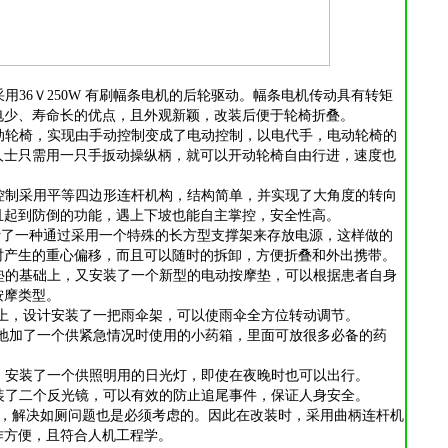
用36Ｖ250W 有刷幅条电机的后轮驱动。幅条电机传动具有转矩
电少、寿命长的优点，且外观新颖，改装后便于轮椅折叠。
动轮椅，实现由手动控制变成了电动控制，以电代手，电动轮椅的
人士只需用一只手扳动操纵柄，就可以开动轮椅自由行进，速度也
控制采用平等四边形连杆机构，结构简单，并实现了大角度的转向
且起到防倒的功能，遇上下坡也能自主掌控，安全性高。
计了一种通过采用一个特殊的长方型支撑架来存放电源，这样做的
时产生的重心偏移，而且可以随时的拆卸，方便折叠和外出携带。
垫的基础上，又安装了一个新型的电动按摩垫，可以根据患者自身
按摩类型。
上，设计安装了一把雨伞架，可以使雨伞全方位转动调节。
地加了一个供紧急情况时使用的小药箱，里面可放很多必备的药
，安装了一个供照明用的日光灯，即使在夜晚时也可以出行。
装了二个反光镜，可以有效的防止追尾事件，保证人身安全。
要，解决如厕问题也是必须考虑的。因此在改装时，采用曲柄连杆机
作方便，且符合人机工程学。