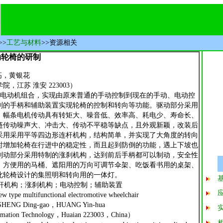
>>
工艺与材料
>>资源相关
动轮椅的研制
，黄银花
江苏 淮安 223003）
电动机组合，实现由原来普通的手动控制到现在的手动、电动控
制的手柄和辅助装置实现轮椅的控制和转向等功能。驱动部分采用
。幅条电机传动具有转矩大、噪音低、效率高、耗电少、寿命长、
链传动噪声大、冲击大、传动不平稳等缺点，且外观新颖，改装后
采用采用平等四边形连杆机构，结构简单，并实现了大角度的转向
时增加轮椅在行进中的稳定性，而且起到防倒的功能，遇上下坡也
制动部分采用特制的涨刹机构，达到前后手柄都可以制动，安全性
、方便用的马桶、遮阳用的万向可调节伞架、吃饭看书用的桌架、
此轮椅设计的集照明和转向用的一体灯。
机构；涨刹机构；电动控制；辅助装置
w type multifunctional electromotive wheelchair
NG Ding-gao，HUANG Yin-hua
rmation Technology，Huaian 223003，China）