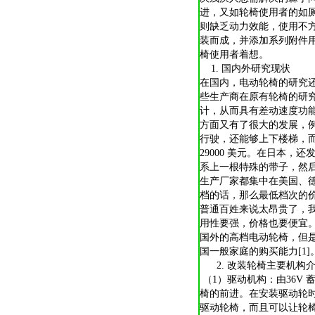
进，又如轮椅使用者的如
则缺乏动力效能，使用不
装而成，并添加系列附件
椅使用者着想。
1. 国内外研究现状
在国内，电动轮椅的研究
些生产商在原有轮椅的研
计，从而具有差动速度功
方面又有了很大的发展，例
行驶，还能够上下楼梯，而
29000 美元。在日本
系上一根特殊的带子，然
生产厂家都集中在美国、
档的话，那么最低档次的价
普通百姓来说太昂贵了，
用性要强，价格也要便宜
国外的高档电动轮椅，但
国一般家庭的购买能力[1]
2. 改装轮椅主要机构
（1）驱动机构：由36V
椅的前进。在安装驱动轮
驱动轮椅，而且可以让轮