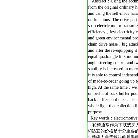
Abstract：Using the accumula
from the original
ordinary h
and using the self-made hand
on functions. The drive part 
strip electric motor transm
efficiency，few electricity
and green environmental pr
chain drive noise，big attac
and after the re-equipping i
equal quadrangle link motion
angle steering control and 
stability is increased in ma
it is able to control indep
of made-to-order going up to
high. At the same time，we 
umbrella of back buffer poo
back buffer pool mechanism 
whole light that collection i
purpose .
Key words：electromotive w
轮椅通常作为下肢残疾人
和适宜的价格是十分重要
决残疾人急需解决的棘手