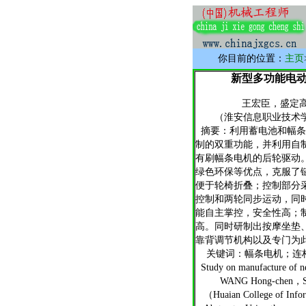
你目前的位置：
主页
新型多功能电
王宏臣，盛定高
（淮安信息职业技术学院，
摘要：利用蓄电池和幅条
制的双重功能，并利用自
有刷幅条电机的后轮驱动
绿色环保等优点，克服了
便于轮椅折叠；控制部分
控制和两轮同步运动，同
能自主掌控，安全性高；
高。同时研制出按摩坐垫
靠背调节机构以及专门为
关键词：幅条电机；连杆
Study on manufacture of ne
WANG Hong-chen，SHE
（Huaian College of Info