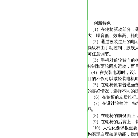
创新特色：
（1）在轮椅驱动部分，采
大、噪音低、效率高、耗
（2）通过改装过后的电
操纵杆由手动控制，肢残
可任意调节。
（3）手柄对前轮转向的
控制和两轮同步运动，而
（4）在安装电源时，设
目的不仅可以减轻装电机
（5）在轮椅原有普通坐
的喜好情况，选择不同的
（6）在轮椅的左后推把
（7）在设计轮椅时，特
品。
（8）在轮椅的前侧面上
（9）在轮椅的后背上，
（10）人性化要求很重
构实现自理如厕功能，操