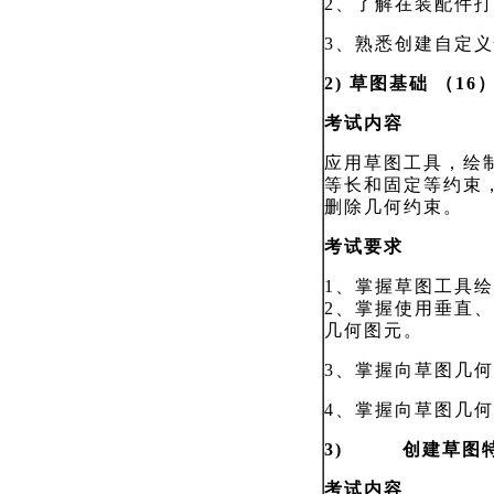
2
、了解在装配件打
3
、熟悉创建自定义
2) 草图基础
（16
考试内容
应用草图工具，绘
等长和固定等约束
删除几何约束。
考试要求
1、掌握草图工具
2、掌握使用垂直
几何图元。
3、掌握向草图几
4、掌握向草图几
3) 创建草图特
考试内容