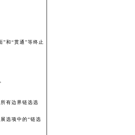
面”和“贯通”等终止
征。
的所有边界链选选
扩展选项中的“链选