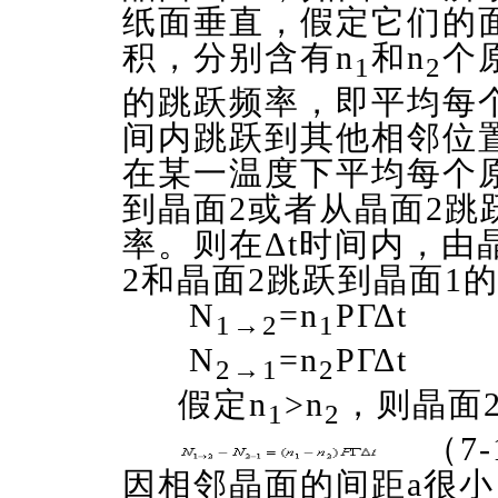
纸面垂直，假定它们的
积，分别含有n
和n
个
1
2
的跳跃频率，即平均每
间内跳跃到其他相邻位
在某一温度下平均每个
到晶面2或者从晶面2跳
率。则在Δt时间内，由
2和晶面2跳跃到晶面1
N
=n
PΓΔt
1→2
1
N
=n
PΓΔt
2→1
2
假定n
>n
，则晶面
1
2
（7-
因相邻晶面的间距a很小