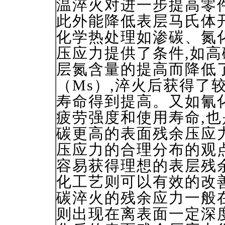
温淬火对进一步提高零
此外能降低表层马氏体
化学热处理如渗碳、氮
压应力提供了条件,如高
层氮含量的提高而降低
（Ms）,淬火后获得了
寿命得到提高。又如氰
疲劳强度和使用寿命,
碳更高的表面残余压应
压应力的合理分布的观
容易获得理想的表层残
化工艺则可以有效的改
碳淬火的残余应力一般
则出现在离表面一定深