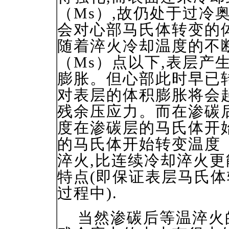
（Ms）,故仍处于过冷
会对心部马氏体转变的
随着淬火冷却温度的不
（Ms）点以下,表层产
膨胀。但心部此时早已
对表层的体积膨胀将会
残余压应力。而在渗碳
度在渗碳层的马氏体开始
的马氏体开始转变温度
淬火,比连续冷却淬火
特点(即保证表层马氏
过程中).
当然渗碳后等温淬火