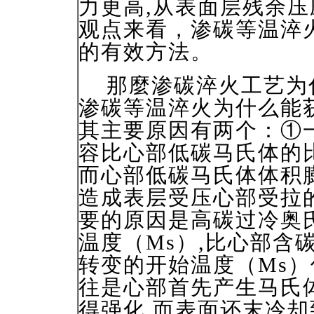
力更高,从表面层残余
观点来看，渗碳等温淬
的有效方法。
那麼渗碳淬火工艺为什
渗碳等温淬火为什么能
其主要原因有两个：①
容比心部低碳马氏体的比
而心部低碳马氏体体积膨
造成表层受压心部受拉
要的原因是高碳过冷奥
温度（Ms）,比心部含
转变的开始温度（Ms
往是心部首先产生马氏
得强化,而表面还末冷