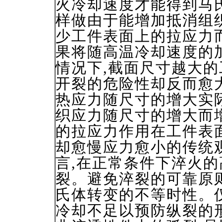
火冷却速度才能得到马
样做由于能增加抵消组
少工件表面上的拉应力
果将随高温冷却速度的
情况下,截面尺寸越大的
开裂的危险性却反而愈
热应力随尺寸的增大实际
织应力随尺寸的增大而
的拉应力作用在工件表
却愈慢应力愈小的传统
言,在正常条件下淬火
裂。避免淬裂的可靠原
氏体转变的不等时性。
冷却不足以预防纵裂的