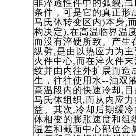
非淬透性件中的弧裂,
条件，可是它的真正形成
马氏体转变区内)本身,
构决定),在高温临界温
而没有淬硬所致。产生
纵劈,是由以热应力为
火件中心,而在淬火件末
纹并由内往外扩展而造
生，往往使用水--油双
高温段内的快速冷却,
马氏体组织,而从内应力
益。其次,冷却后期缓冷
体相变的膨胀速度和组
温差和截面中心部位金