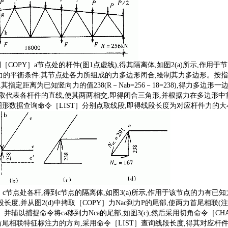
制［COPY］a节点处的杆件(图1点虚线),得其隔离体,如图2(a)所示,作用于节
节点力的平衡条件:其节点处各力所组成的力多边形闭合,绘制其力多边形。按
,其指定距离为已知竖向力的值238(R－Nab=256－18=238),得力多边形一边a
］点取代表各杆件的直线,使其两两相交,即得闭合三角形,并根据力在多边形
采用图形数据查询命令［LIST］分别点取线段,即得线段长度为对应杆件力的
］c节点处各杆,得到c节点的隔离体,如图3(a)所示,作用于该节点的力有已知力P和
度,并从图2(d)中拷取［COPY］力Nac到力P的尾部,使两力首尾相联(注意
］并辅以捕捉命令将ca移到力Nca的尾部,如图3(c),然后采用切角命令［CH
首尾相联特征标注力的方向,采用命令［LIST］查询线段长度,得其对应杆