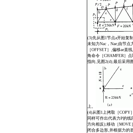
(3)先从图1节点a开始复
未知力Nac，Nae;由
［OFFSET］,偏移ae直线
角命令［CHAMFER
指向,见图2(d);最后
上。
(4)从图1上拷取［COPY
同样可作出代表力P的线段长
方向相反);移动［MOVE
闭合多边形,并根据力的