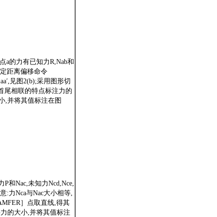
点a的力有已知力R,Nab和
指定距离偏移命令
a′,见图2(b);采用图形切
中首尾相联的特点标注力的
大小,并将其值标注在图
Nac,未知力Ncd,Nce,
:力Nca与Nac大小相等,
AMFER］点取直线,得其
件力的大小,并将其值标注