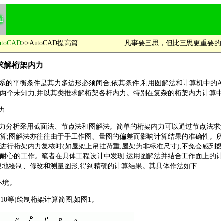
utoCAD
>>AutoCAD提高篇
凡事要三思，但比三思更重要的
D求解桁架内力
的平衡条件是其力多边形必须闭合,依其条件,利用图解法和计算机中的AUT
两个未知力,并以其类推求解桁架各杆内力。特别在复杂的桁架内力计算
内力
力分析采用截面法、节点法和图解法。简单的桁架内力可以通过节点法求
算;图解法亦往往由于手工作图、量图的偏差而影响计算结果的准确性。所
进行桁架内力复核时(如屋架上吊挂荷重,屋架为非标准尺寸),不免会感到
耐心的工作。笔者在具体工程设计中发现:运用图解法并结合工作面上的计算
便地绘制、修改和测量图形,得到精确的计算结果。其具体作法如下:
作环境。
,1∶10等)绘制桁架计算简图,如图1。