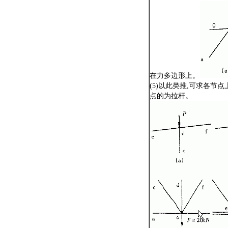
在力多边形上。
(5)以此类推,可求各节
点的为拉杆。