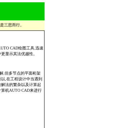
是三思而行。
O CAD绘图工具,迅速
中更显示其法优越性。
解,但多节点的平面桁架
以,在工程设计中当遇到
数解法的繁杂以及计算起
机AUTO CAD来进行