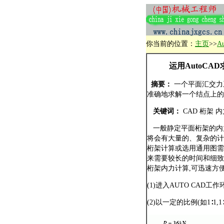
你当前的位置：
主页
>>
A
运用AutoCA
摘要：
一个平面汇交力系
准确地求解一个结点上的
关键词：
CAD 桁架 
一般静定平面桁架的内
将会有大量的、复杂的计
桁架计算或选用通用图需
来需要较长的时间和细致
桁架内力计算,可迅速方
(1)进入AUTO CAD工
(2)以一定的比例(如1∶1