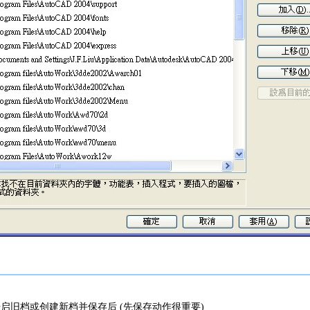
 , 开启旧档或创建新档并保存后 (先保存动作很重要)