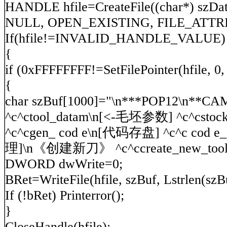
HANDLE hfile=CreateFile((char*) s
NULL, OPEN_EXISTING, FILE_ATT
If(hfile!=INVALID_HANDLE_VALUE)
{
if (0xFFFFFFFF!=SetFilePointer(hfile,
{
char szBuf[1000]="\n***POP12\n
^c^ctool_datam\n[<-毛坯参数] ^c^cst
^c^cgen_
cod
e\n[代码存盘] ^c^c
cod
e_
理]\n《创建新刀》 ^c^ccreate_new_tool
DWORD dwWrite=0;
BRet=WriteFile(hfile, szBuf, Lstrlen(s
If (!bRet) Printerror();
}
CloseHandle(hfile);