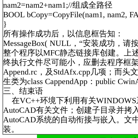
nam2=nam2+nam1;//组成全路径
BOOL bCopy=CopyFile(nam1, nam2,
}
所有操作成功后，以信息框告知：
MessageBox( NULL，“安装成功
整个程序以MFC静态链接库创建。上述所
终执行文件尽可能小，应删去程序框架中
Append.rc，及StdAfx.cpp几项；而
生类为class CappendApp：public C
三、结束语
在VC++环境下利用有关WINDOW
AutoCAD有关文件；创建子目录并拷
AutoCAD系统的自动衔接与嵌入。
装。