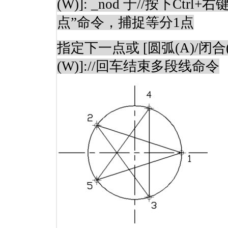
(W)]: _nod
于
//
按下
Ctrl+
右
点”命令，捕捉等分
1
点
指定下一点或
[
圆弧
(A)/
闭合
(W)]://
回车结束多段线命令