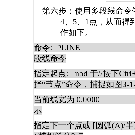
第六步：使用多段线命令
4
、
5
、
1
点，从而得
作如下。
命令
:
PLINE
段线命令
指定起点
: _nod
于
//
按下
Ctrl
择“节点”命令，捕捉如图
3-1
当前线宽为
0.0000
示
指定下一个点或
[
圆弧
(A)/
半